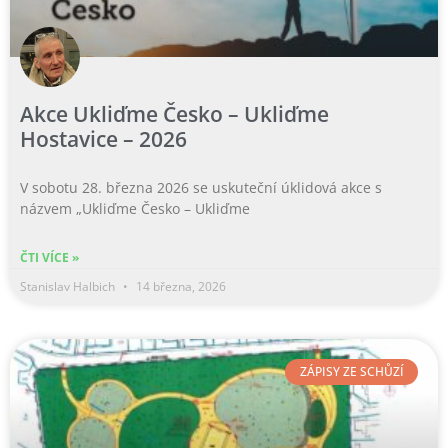
Akce Ukliďme Česko – Ukliďme
Hostavice – 2026
V sobotu 28. března 2026 se uskuteční úklidová akce s
názvem „Ukliďme Česko – Ukliďme
ČTI VÍCE »
Stanislav Halbich
14 března, 2026
ZÁPISY ZE SCHŮZÍ