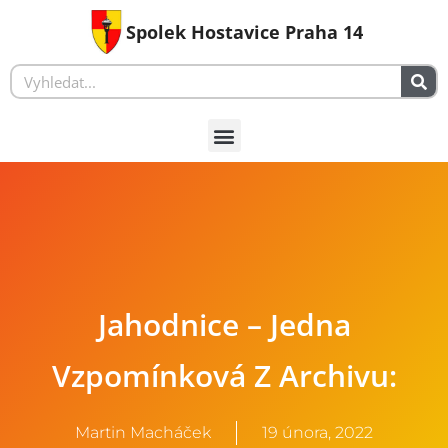
Spolek Hostavice Praha 14
Jahodnice – Jedna
Vzpomínková Z Archivu:
Martin Macháček
19 února, 2022