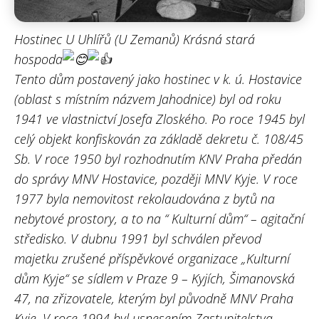
Hostinec U Uhlířů (U Zemanů) Krásná stará
hospoda
Tento dům postavený jako hostinec v k. ú. Hostavice
(oblast s místním názvem Jahodnice) byl od roku
1941 ve vlastnictví Josefa Zloského. Po roce 1945 byl
celý objekt konfiskován za základě dekretu č. 108/45
Sb. V roce 1950 byl rozhodnutím KNV Praha předán
do správy MNV Hostavice, později MNV Kyje. V roce
1977 byla nemovitost rekolaudována z bytů na
nebytové prostory, a to na “ Kulturní dům“ – agitační
středisko. V dubnu 1991 byl schválen převod
majetku zrušené příspěvkové organizace „Kulturní
dům Kyje“ se sídlem v Praze 9 – Kyjích, Šimanovská
47, na zřizovatele, kterým byl původně MNV Praha
Kyje. V roce 1994 byl usnesením Zastupitelstva