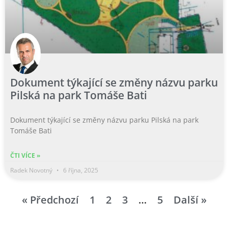
Dokument týkající se změny názvu parku
Pilská na park Tomáše Bati
Dokument týkající se změny názvu parku Pilská na park
Tomáše Bati
ČTI VÍCE »
Radek Novotný
6 října, 2025
« Předchozí
1
2
3
…
5
Další »